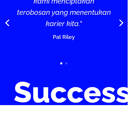
kami menciptakan
terobosan yang menentukan
karier kita."
Pat Riley
Success