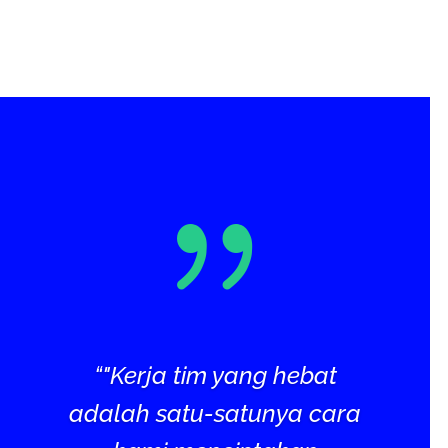
{
“"Kerja tim yang hebat
adalah satu-satunya cara